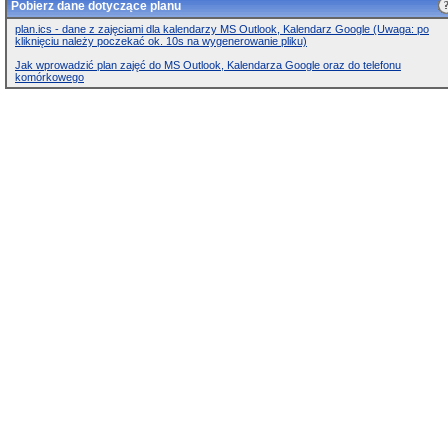
Pobierz dane dotyczące planu
plan.ics - dane z zajęciami dla kalendarzy MS Outlook, Kalendarz Google (Uwaga: po
kliknięciu należy poczekać ok. 10s na wygenerowanie pliku)
Jak wprowadzić plan zajęć do MS Outlook, Kalendarza Google oraz do telefonu
komórkowego