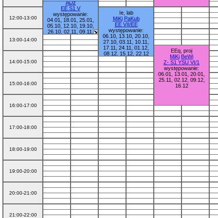
ADz
EE S1 V
Ie, lab
występowanie:
12:00-13:00
MiKi
PaKub
04.01, 18.01, 25.01,
EE VII/EE
05.10, 12.10, 19.10,
występowanie:
26.10, 02.11, 09.11,
06.10, 13.10, 20.10,
16.11, 23.11, 30.11,
13:00-14:00
27.10, 03.11, 10.11,
07.12, 14.12, 21.12
17.11, 24.11, 01.12,
EEq, proj
08.12, 15.12, 22.12
MiKi
BeWi
14:00-15:00
Z- S1 YSU VI/1
występowanie:
06.01, 13.01, 20.01,
25.11, 02.12, 09.12,
15:00-16:00
16.12
16:00-17:00
17:00-18:00
18:00-19:00
19:00-20:00
20:00-21:00
21:00-22:00