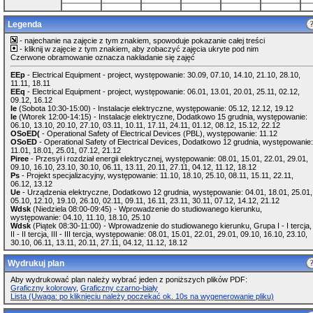
Legenda
- najechanie na zajęcie z tym znakiem, spowoduje pokazanie całej treści
- kliknij w zajęcie z tym znakiem, aby zobaczyć zajęcia ukryte pod nim
Czerwone obramowanie oznacza nakładanie się zajęć
EEp
- Electrical Equipment - project, występowanie: 30.09, 07.10, 14.10, 21.10, 28.10,
11.11, 18.11
EEq
- Electrical Equipment - project, występowanie: 06.01, 13.01, 20.01, 25.11, 02.12,
09.12, 16.12
Ie
(Sobota 10:30-15:00) - Instalacje elektryczne, występowanie: 05.12, 12.12, 19.12
Ie
(Wtorek 12:00-14:15) - Instalacje elektryczne, Dodatkowo 15 grudnia, występowanie:
06.10, 13.10, 20.10, 27.10, 03.11, 10.11, 17.11, 24.11, 01.12, 08.12, 15.12, 22.12
OSoED(
- Operational Safety of Electrical Devices (PBL), występowanie: 11.12
OSoED
- Operational Safety of Electrical Devices, Dodatkowo 12 grudnia, występowanie:
11.01, 18.01, 25.01, 07.12, 21.12
Piree
- Przesył i rozdział energii elektrycznej, występowanie: 08.01, 15.01, 22.01, 29.01,
09.10, 16.10, 23.10, 30.10, 06.11, 13.11, 20.11, 27.11, 04.12, 11.12, 18.12
Ps
- Projekt specjalizacyjny, występowanie: 11.10, 18.10, 25.10, 08.11, 15.11, 22.11,
06.12, 13.12
Ue
- Urządzenia elektryczne, Dodatkowo 12 grudnia, występowanie: 04.01, 18.01, 25.01,
05.10, 12.10, 19.10, 26.10, 02.11, 09.11, 16.11, 23.11, 30.11, 07.12, 14.12, 21.12
Wdsk
(Niedziela 08:00-09:45) - Wprowadzenie do studiowanego kierunku,
występowanie: 04.10, 11.10, 18.10, 25.10
Wdsk
(Piątek 08:30-11:00) - Wprowadzenie do studiowanego kierunku, Grupa I - I tercja,
II - II tercja, III - III tercja, występowanie: 08.01, 15.01, 22.01, 29.01, 09.10, 16.10, 23.10,
30.10, 06.11, 13.11, 20.11, 27.11, 04.12, 11.12, 18.12
Wydrukuj plan
Aby wydrukować plan należy wybrać jeden z poniższych plików PDF:
Graficzny kolorowy
,
Graficzny czarno-biały
Lista (Uwaga: po kliknięciu należy poczekać ok. 10s na wygenerowanie pliku)