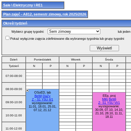
Sale \ Elektryczny \ RE1
Plan zajęć - A812, semestr zimowy, rok 2025/2026
Określ tydzień
Wybierz grupę tygodni:
lub jeden
Pokaż wyłącznie zajęcia zdefiniowane dla wybranego tygodnia lub grupy tygodni
Dzień
Poniedziałek
Wtorek
Środa
Tydzień
N
P
N
P
N
P
07:00-08:00
08:00-09:00
OSoED, lab
EEp, proj
BeWi
DaZy
MiKi
BeWi
Z - S1 YSU II/1
09:00-10:00
Z- S1 YSU VI/1
występowanie:
występowanie:
11.01, 18.01, 25.01,
30.09, 07.10, 14.10,
07.12, 21.12
21.10, 28.10, 11.11,
10:00-11:00
18.11
Ue, lab
11:00-12:00
DD
MiKi
KMa
PaKub