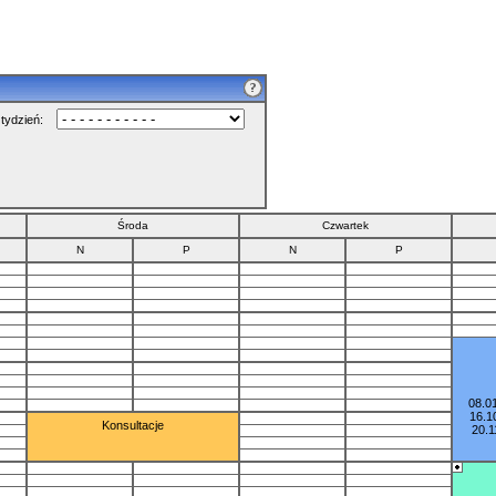
 tydzień:
Środa
Czwartek
N
P
N
P
08.01
16.10
Konsultacje
20.1