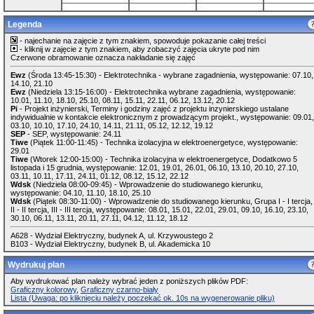
Legenda
- najechanie na zajęcie z tym znakiem, spowoduje pokazanie całej treści
- kliknij w zajęcie z tym znakiem, aby zobaczyć zajęcia ukryte pod nim
Czerwone obramowanie oznacza nakładanie się zajęć
Ewz
(Środa 13:45-15:30) - Elektrotechnika - wybrane zagadnienia, występowanie: 07.10,
14.10, 21.10
Ewz
(Niedziela 13:15-16:00) - Elektrotechnika wybrane zagadnienia, występowanie:
10.01, 11.10, 18.10, 25.10, 08.11, 15.11, 22.11, 06.12, 13.12, 20.12
Pi
- Projekt inżynierski, Terminy i godziny zajęć z projektu inzynierskiego ustalane
indywidualnie w kontakcie elektronicznym z prowadzącym projekt., występowanie: 09.01,
03.10, 10.10, 17.10, 24.10, 14.11, 21.11, 05.12, 12.12, 19.12
SEP
- SEP, występowanie: 24.11
Tiwe
(Piątek 11:00-11:45) - Technika izolacyjna w elektroenergetyce, występowanie:
29.01
Tiwe
(Wtorek 12:00-15:00) - Technika izolacyjna w elektroenergetyce, Dodatkowo 5
listopada i 15 grudnia, występowanie: 12.01, 19.01, 26.01, 06.10, 13.10, 20.10, 27.10,
03.11, 10.11, 17.11, 24.11, 01.12, 08.12, 15.12, 22.12
Wdsk
(Niedziela 08:00-09:45) - Wprowadzenie do studiowanego kierunku,
występowanie: 04.10, 11.10, 18.10, 25.10
Wdsk
(Piątek 08:30-11:00) - Wprowadzenie do studiowanego kierunku, Grupa I - I tercja,
II - II tercja, III - III tercja, występowanie: 08.01, 15.01, 22.01, 29.01, 09.10, 16.10, 23.10,
30.10, 06.11, 13.11, 20.11, 27.11, 04.12, 11.12, 18.12
A628 - Wydział Elektryczny, budynek A, ul. Krzywoustego 2
B103 - Wydział Elektryczny, budynek B, ul. Akademicka 10
Wydrukuj plan
Aby wydrukować plan należy wybrać jeden z poniższych plików PDF:
Graficzny kolorowy
,
Graficzny czarno-biały
Lista (Uwaga: po kliknięciu należy poczekać ok. 10s na wygenerowanie pliku)