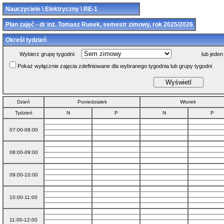
Nauczyciele \ Elektryczny \ RE-1
Plan zajęć - dr inż. Tomasz Rusek, semestr zimowy, rok 2025/2026
Określ tydzień
Wybierz grupę tygodni:
lub jeden
Pokaż wyłącznie zajęcia zdefiniowane dla wybranego tygodnia lub grupy tygodni
Dzień
Poniedziałek
Wtorek
Tydzień
N
P
N
P
07:00-08:00
08:00-09:00
09:00-10:00
10:00-11:00
11:00-12:00