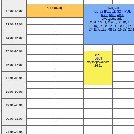
Konsultacje
Tiwe, lab
12:00-13:00
EE S2 II/EE
EE S2 II/PUE
A803
A810
A809
występowanie:
12.01, 19.01, 26.01, 06.10, 13.1
13:00-14:00
20.10, 27.10, 03.11, 10.11, 17.1
24.11, 01.12, 08.12, 15.12, 22.
14:00-15:00
15:00-16:00
SEP
B103
występowanie:
16:00-17:00
24.11
17:00-18:00
18:00-19:00
19:00-20:00
20:00-21:00
21:00-22:00