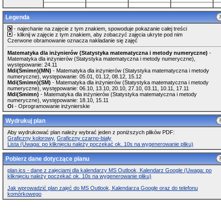
Legenda
- najechanie na zajęcie z tym znakiem, spowoduje pokazanie całej treści
- kliknij w zajęcie z tym znakiem, aby zobaczyć zajęcia ukryte pod nim
Czerwone obramowanie oznacza nakładanie się zajęć
Matematyka dla inżynierów (Statystyka matematyczna i metody numeryczne)
-
Matematyka dla inżynierów (Statystyka matematyczna i metody numeryczne),
występowanie: 24.11
Mdi(Smimn)(MN)
- Matematyka dla inżynierów (Statystyka matematyczna i metody
numeryczne), występowanie: 05.01, 01.12, 08.12, 15.12
Mdi(Smimn)(SM)
- Matematyka dla inżynierów (Statystyka matematyczna i metody
numeryczne), występowanie: 06.10, 13.10, 20.10, 27.10, 03.11, 10.11, 17.11
Mdi(Smimn)
- Matematyka dla inżynierów (Statystyka matematyczna i metody
numeryczne), występowanie: 18.10, 15.11
Oi
- Oprogramowanie inżynierskie
Wydrukuj plan
Aby wydrukować plan należy wybrać jeden z poniższych plików PDF:
Graficzny kolorowy
,
Graficzny czarno-biały
Lista (Uwaga: po kliknięciu należy poczekać ok. 10s na wygenerowanie pliku)
Pobierz dane dotyczące planu
plan.ics - dane z zajęciami dla kalendarzy MS Outlook, Kalendarz Google (Uwaga: po
kliknięciu należy poczekać ok. 10s na wygenerowanie pliku)
Jak wprowadzić plan zajęć do MS Outlook, Kalendarza Google oraz do telefonu
komórkowego