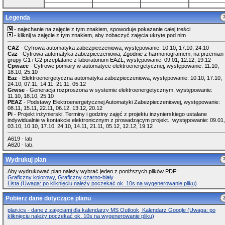
Legenda
- najechanie na zajęcie z tym znakiem, spowoduje pokazanie całej treści
- kliknij w zajęcie z tym znakiem, aby zobaczyć zajęcia ukryte pod nim
CAZ
- Cyfrowa automatyka zabezpieczeniowa, występowanie: 10.10, 17.10, 24.10
Caz
- Cyfrowa automatyka zabezpieczeniowa, Zgodnie z harmonogramem, na przemian
grupy G1 i G2 przeplatane z laboratorium EAZL, występowanie: 09.01, 12.12, 19.12
Cpwaee
- Cyfrowe pomiary w automatyce elektroenergetycznej, występowanie: 11.10,
18.10, 25.10
Eaz
- Elektroenergetyczna automatyka zabezpieczeniowa, występowanie: 10.10, 17.10,
24.10, 07.11, 14.11, 21.11, 05.12
Grwse
- Generacja rozproszona w systemie elektroenergetycznym, występowanie:
11.10, 18.10, 25.10
PEAZ
- Podstawy Elektroenergetycznej Automatyki Zabezpieczeniowej, występowanie:
08.11, 15.11, 22.11, 06.12, 13.12, 20.12
Pi
- Projekt inżynierski, Terminy i godziny zajęć z projektu inzynierskiego ustalane
indywidualnie w kontakcie elektronicznym z prowadzącym projekt., występowanie: 09.01,
03.10, 10.10, 17.10, 24.10, 14.11, 21.11, 05.12, 12.12, 19.12
A619 - lab
A620 - lab.
Wydrukuj plan
Aby wydrukować plan należy wybrać jeden z poniższych plików PDF:
Graficzny kolorowy
,
Graficzny czarno-biały
Lista (Uwaga: po kliknięciu należy poczekać ok. 10s na wygenerowanie pliku)
Pobierz dane dotyczące planu
plan.ics - dane z zajęciami dla kalendarzy MS Outlook, Kalendarz Google (Uwaga: po
kliknięciu należy poczekać ok. 10s na wygenerowanie pliku)