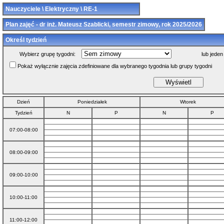
Nauczyciele \ Elektryczny \ RE-1
Plan zajęć - dr inż. Mateusz Szablicki, semestr zimowy, rok 2025/2026
Określ tydzień
Wybierz grupę tygodni:
lub jeden
Pokaż wyłącznie zajęcia zdefiniowane dla wybranego tygodnia lub grupy tygodni
Dzień
Poniedziałek
Wtorek
Tydzień
N
P
N
P
07:00-08:00
08:00-09:00
09:00-10:00
10:00-11:00
11:00-12:00