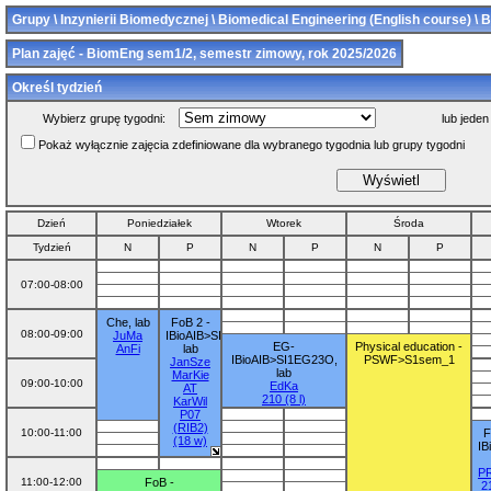
Grupy \ Inzynierii Biomedycznej \ Biomedical Engineering (English course) \ 
Plan zajęć - BiomEng sem1/2, semestr zimowy, rok 2025/2026
Określ tydzień
Wybierz grupę tygodni:
lub jeden
Pokaż wyłącznie zajęcia zdefiniowane dla wybranego tygodnia lub grupy tygodni
Dzień
Poniedziałek
Wtorek
Środa
Tydzień
N
P
N
P
N
P
07:00-08:00
Che, lab
FoB 2 -
08:00-09:00
JuMa
IBioAIB>SI1FoBE23O,
EG-
Physical education -
AnFi
lab
IBioAIB>SI1EG23O,
PSWF>S1sem_1
JanSze
lab
MarKie
09:00-10:00
EdKa
AT
210 (8 l)
KarWil
P07
(RIB2)
10:00-11:00
F
(18 w)
IB
P
11:00-12:00
FoB -
21