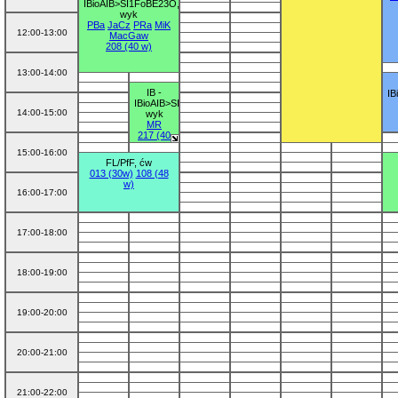
IBioAIB>SI1FoBE23O,
wyk
PBa
JaCz
PRa
MiK
12:00-13:00
MacGaw
208 (40 w)
13:00-14:00
IB -
IB
IBioAIB>SI1IaBoP23O,
14:00-15:00
wyk
MR
217 (40
w)
15:00-16:00
FL/PfF, ćw
013 (30w)
108 (48
w)
16:00-17:00
17:00-18:00
18:00-19:00
19:00-20:00
20:00-21:00
21:00-22:00