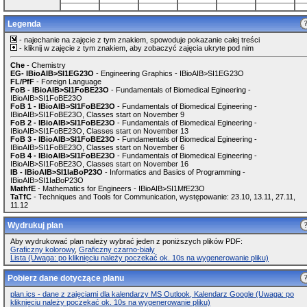
Legenda
- najechanie na zajęcie z tym znakiem, spowoduje pokazanie całej treści
- kliknij w zajęcie z tym znakiem, aby zobaczyć zajęcia ukryte pod nim
Che
- Chemistry
EG- IBioAIB>SI1EG23O
- Engineering Graphics - IBioAIB>SI1EG23O
FL/PfF
- Foreign Language
FoB - IBioAIB>SI1FoBE23O
- Fundamentals of Biomedical Egineering -
IBioAIB>SI1FoBE23O
FoB 1 - IBioAIB>SI1FoBE23O
- Fundamentals of Biomedical Egineering -
IBioAIB>SI1FoBE23O, Classes start on November 9
FoB 2 - IBioAIB>SI1FoBE23O
- Fundamentals of Biomedical Egineering -
IBioAIB>SI1FoBE23O, Classes start on November 13
FoB 3 - IBioAIB>SI1FoBE23O
- Fundamentals of Biomedical Egineering -
IBioAIB>SI1FoBE23O, Classes start on November 6
FoB 4 - IBioAIB>SI1FoBE23O
- Fundamentals of Biomedical Egineering -
IBioAIB>SI1FoBE23O, Classes start on November 16
IB - IBioAIB>SI1IaBoP23O
- Informatics and Basics of Programming -
IBioAIB>SI1IaBoP23O
MathfE
- Mathematics for Engineers - IBioAIB>SI1MfE23O
TaTfC
- Techniques and Tools for Communication, występowanie: 23.10, 13.11, 27.11,
11.12
Wydrukuj plan
Aby wydrukować plan należy wybrać jeden z poniższych plików PDF:
Graficzny kolorowy
,
Graficzny czarno-biały
Lista (Uwaga: po kliknięciu należy poczekać ok. 10s na wygenerowanie pliku)
Pobierz dane dotyczące planu
plan.ics - dane z zajęciami dla kalendarzy MS Outlook, Kalendarz Google (Uwaga: po
kliknięciu należy poczekać ok. 10s na wygenerowanie pliku)