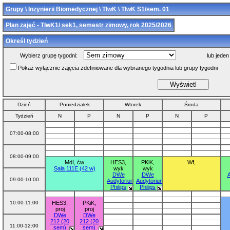
Grupy \ Inzynierii Biomedycznej \ TIwK \ TIwK S1/sem. 01
Plan zajęć - TIwK1/ sek1, semestr zimowy, rok 2025/2026
Określ tydzień
Wybierz grupę tygodni:
lub jeden
Pokaż wyłącznie zajęcia zdefiniowane dla wybranego tygodnia lub grupy tygodni
Dzień
Poniedziałek
Wtorek
Środa
Tydzień
N
P
N
P
N
P
07:00-08:00
08:00-09:00
MdI, ćw
HES3,
PKiK,
Wf,
Sala 111E (42 w)
wyk
wyk
DWe
DWe
A
09:00-10:00
Audytorium
Audytorium
Philips
Philips
10:00-11:00
HES3,
PKiK,
proj
proj
DWe
DWe
212 (20
212 (20
11:00-12:00
sem)
sem)