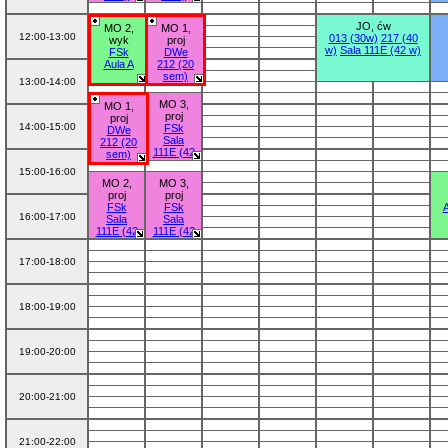
JO, ćw
MO 1,
MO 2,
MO 3,
MO 1,
12:00-13:00
013 (30w)
217 (40
wyk
wyk
wyk
proj
w)
Sala 111E (42 w)
DWe
FSk
DWe
FSk
212 (20
Aula A
212 (20
Aula A
sem)
sem)
13:00-14:00
MO 3,
MO 2,
MO 1,
proj
proj
proj
14:00-15:00
FSk
DWe
FSk
Sala
212 (20
Sala
111E (42
111E (42
sem)
w)
w)
15:00-16:00
MO 2,
MO 3,
proj
proj
FSk
FSk
A
16:00-17:00
Sala
Sala
111E (42
111E (42
w)
w)
17:00-18:00
18:00-19:00
19:00-20:00
20:00-21:00
21:00-22:00