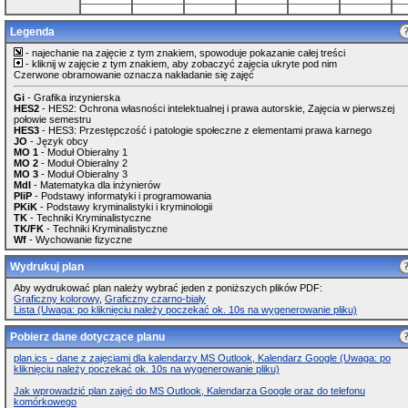
Legenda
- najechanie na zajęcie z tym znakiem, spowoduje pokazanie całej treści
- kliknij w zajęcie z tym znakiem, aby zobaczyć zajęcia ukryte pod nim
Czerwone obramowanie oznacza nakładanie się zajęć
Gi
- Grafika inzynierska
HES2
- HES2: Ochrona własności intelektualnej i prawa autorskie, Zajęcia w pierwszej
połowie semestru
HES3
- HES3: Przestępczość i patologie społeczne z elementami prawa karnego
JO
- Język obcy
MO 1
- Moduł Obieralny 1
MO 2
- Moduł Obieralny 2
MO 3
- Moduł Obieralny 3
MdI
- Matematyka dla inżynierów
PIiP
- Podstawy informatyki i programowania
PKiK
- Podstawy kryminalistyki i kryminologii
TK
- Techniki Kryminalistyczne
TK/FK
- Techniki Kryminalistyczne
Wf
- Wychowanie fizyczne
Wydrukuj plan
Aby wydrukować plan należy wybrać jeden z poniższych plików PDF:
Graficzny kolorowy
,
Graficzny czarno-biały
Lista (Uwaga: po kliknięciu należy poczekać ok. 10s na wygenerowanie pliku)
Pobierz dane dotyczące planu
plan.ics - dane z zajęciami dla kalendarzy MS Outlook, Kalendarz Google (Uwaga: po
kliknięciu należy poczekać ok. 10s na wygenerowanie pliku)
Jak wprowadzić plan zajęć do MS Outlook, Kalendarza Google oraz do telefonu
komórkowego